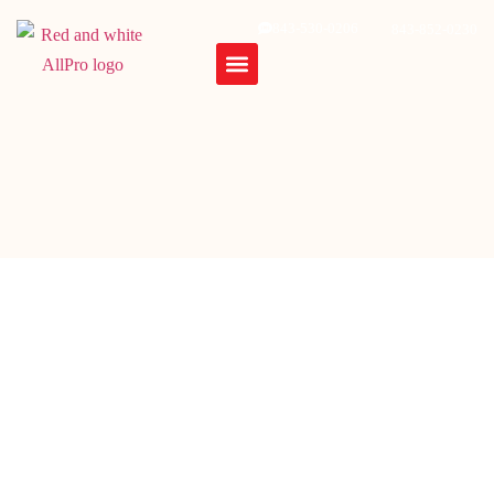
843-530-0206
843-852-0230