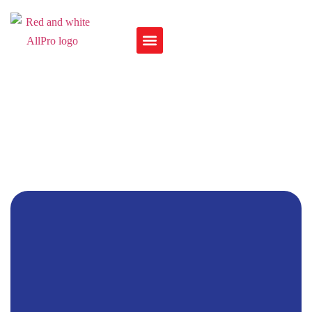
843-530-0206
843-852-0230